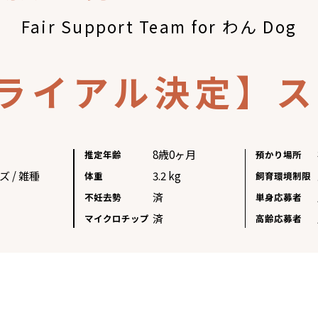
Fair Support Team for わん Dog
8歳0ヶ月
推定年齢
預かり場所
ズ / 雑種
3.2 kg
体重
飼育環境制限
済
不妊去勢
単身応募者
済
マイクロチップ
高齢応募者