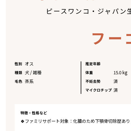
ピースワンコ・ジャパン
フー
オス
性別
推定年齢
犬 / 雑種
15.0 kg
種類
体重
茶系
済
毛色
不妊去勢
済
マイクロチップ
特徴・性格など
🍀ファミリサポート対象：化膿のため下顎骨切除歴あり