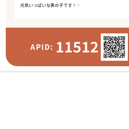
元気いっぱいな男の子です！
お散歩も大好きでとっても楽しそうに歩いてくれます♪
き！
目が合うとしっぽをフリフリしてくれるようになります
フーゴくんのペースに合わせて仲良くなってくださるご
11512
APID: