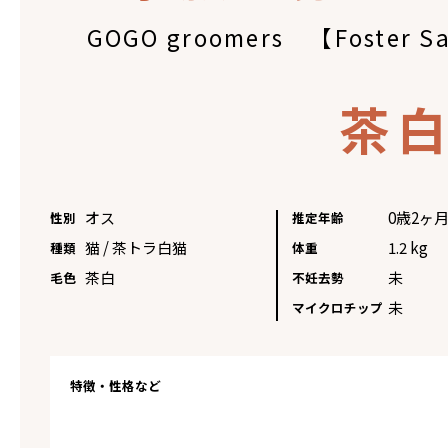
GOGO groomers 【Foster 
茶
オス
0歳2ヶ
性別
推定年齢
猫 / 茶トラ白猫
1.2 kg
種類
体重
茶白
未
毛色
不妊去勢
未
マイクロチップ
特徴・性格など