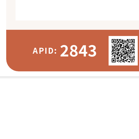
2843
APID: