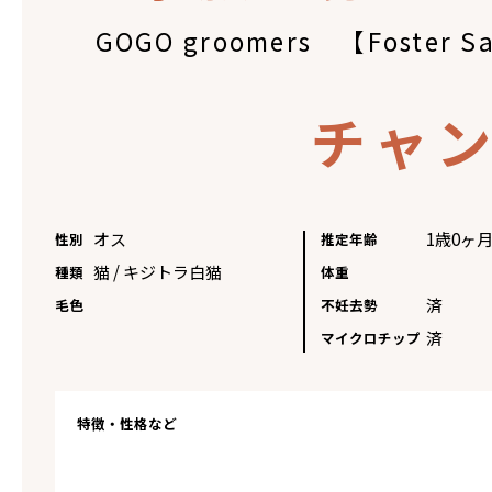
GOGO groomers 【Foster 
チャ
オス
1歳0ヶ
性別
推定年齢
猫 / キジトラ白猫
種類
体重
済
毛色
不妊去勢
済
マイクロチップ
特徴・性格など