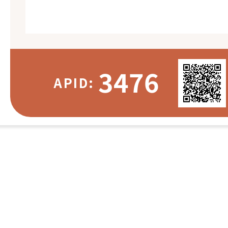
3476
APID: