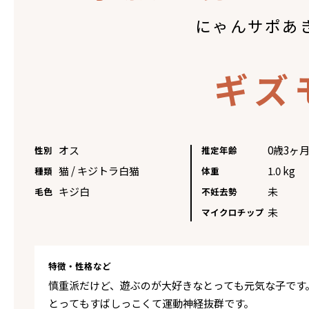
にゃんサポあ
ギズ
オス
0歳3ヶ
性別
推定年齢
猫 / キジトラ白猫
1.0 kg
種類
体重
キジ白
未
毛色
不妊去勢
未
マイクロチップ
特徴・性格など
慎重派だけど、遊ぶのが大好きなとっても元気な子です
とってもすばしっこくて運動神経抜群です。