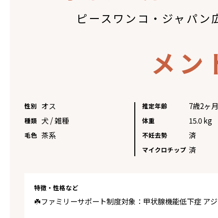
ピースワンコ・ジャパン
メン
オス
7歳2ヶ
性別
推定年齢
犬 / 雑種
15.0 kg
種類
体重
茶系
済
毛色
不妊去勢
済
マイクロチップ
特徴・性格など
☘️ファミリーサポート制度対象：甲状腺機能低下症 ア