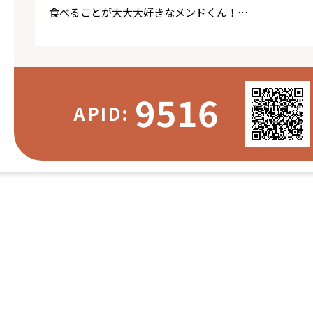
食べることが大大大好きなメンドくん！
人のこともほんっとに大好き！！
キャラもとってもよくて愛くるしい子です！！
撫でるのをやめると大胆に擦り寄ってきたり、自ら大胆
馴れるととっても甘えんぼですが、初対面だと警戒しま
9516
ゆっくりメンドの心(胃袋🍖)を掴んであげてください…
APID:
【お散歩】
とっても上手！
初めての場所でも、怖がったり警戒することなくゆっく
人や自転車も気にすることなく楽しまれていました🌱
【お留守番】
フルタイムのお留守番もお利口さんに待っていてくれそ
ゲージやサークルなど、落ち着ける場所があれば安心しそ