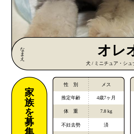
オレ
な
ま
え
犬 / ミニチュア・シ
性 別
メス
家
推定年齢
4歳7ヶ月
族
を
体 重
7.8 kg
募
不妊去勢
済
集