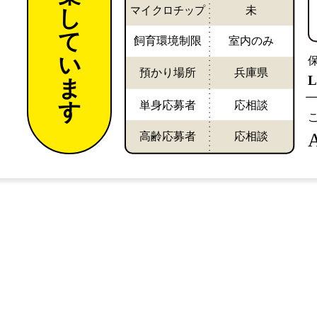
マイクロチップ
未
し
て
飼育環境制限
室内のみ
い
預かり場所
兵庫県
L
ま
単身応募者
応相談
す
高齢応募者
応相談