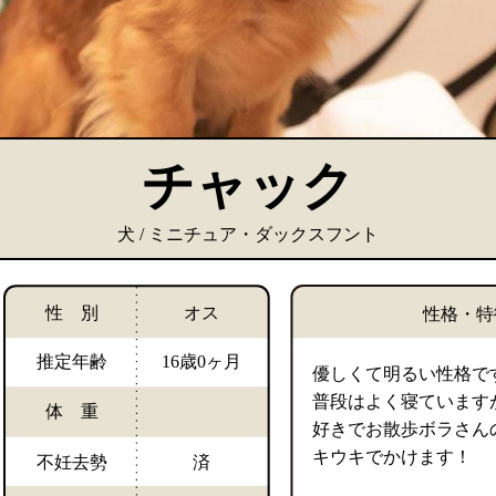
チャック
犬 / ミニチュア・ダックスフント
性 別
オス
性格・特
推定年齢
16歳0ヶ月
優しくて明るい性格で
普段はよく寝ています
体 重
好きでお散歩ボラさん
キウキでかけます！
不妊去勢
済