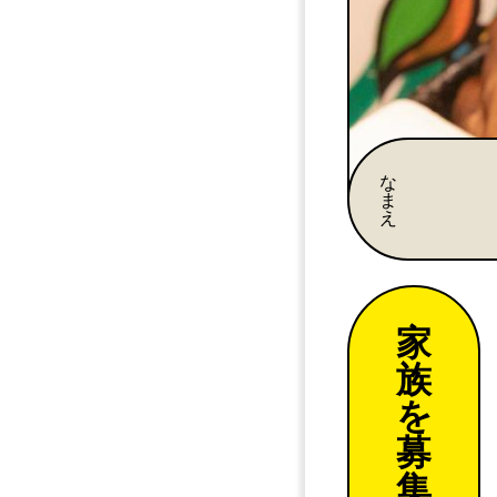
な
ま
え
家
族
を
募
集