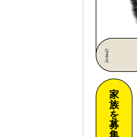
な
ま
え
家
族
を
募
集