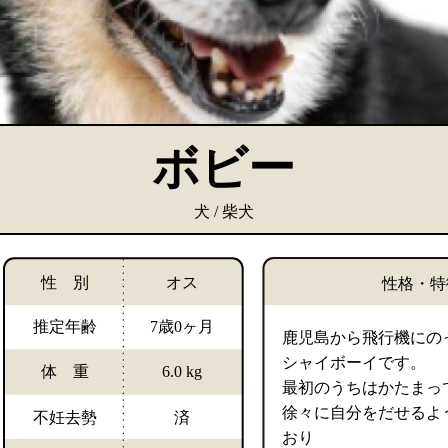
ボビー
犬 / 柴犬
性 別
オス
性格・特
推定年齢
7歳0ヶ月
鹿児島から飛行機にの
シャイボーイです。
体 重
6.0 kg
最初のうちはかたまっ
徐々に自分をだせるよ
不妊去勢
済
おり