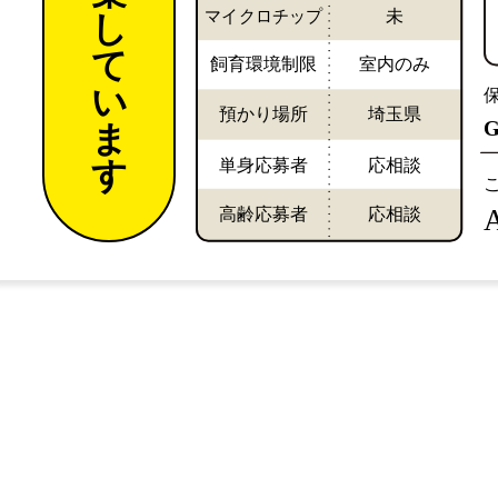
マイクロチップ
未
し
て
飼育環境制限
室内のみ
い
預かり場所
埼玉県
ま
単身応募者
応相談
す
高齢応募者
応相談