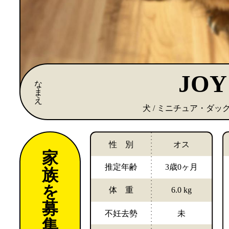
JOY
な
ま
え
犬 / ミニチュア・ダッ
性 別
オス
家
推定年齢
3歳0ヶ月
族
を
体 重
6.0 kg
募
不妊去勢
未
集