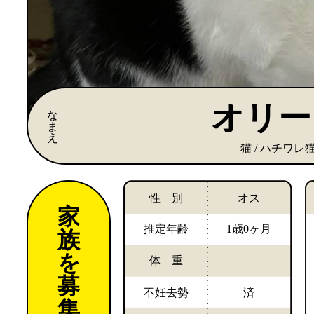
オリー
な
ま
え
猫 / ハチワレ
性 別
オス
家
推定年齢
1歳0ヶ月
族
を
体 重
募
不妊去勢
済
集