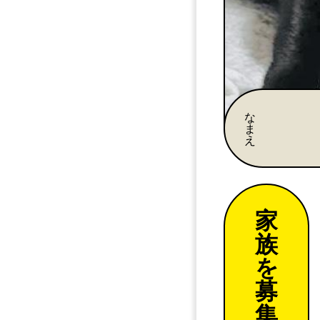
な
ま
え
家
族
を
募
集