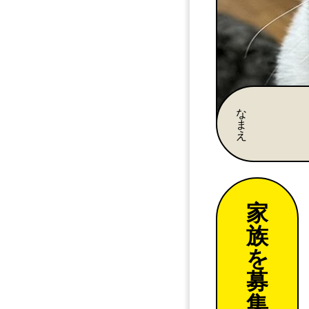
な
ま
え
家
族
を
募
集