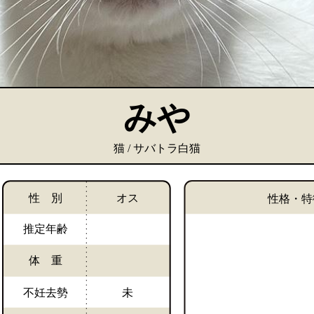
みや
猫 / サバトラ白猫
性 別
オス
性格・特
推定年齢
体 重
不妊去勢
未