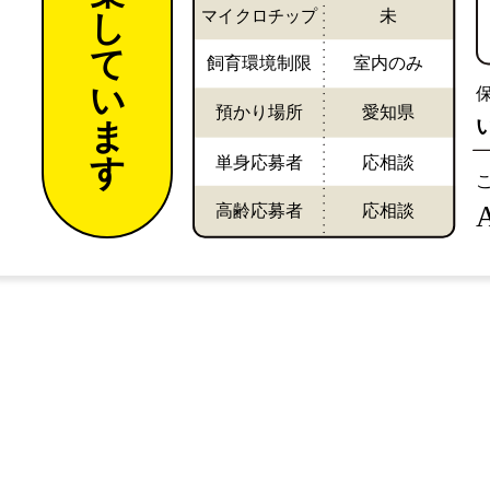
マイクロチップ
未
し
て
飼育環境制限
室内のみ
い
預かり場所
愛知県
ま
単身応募者
応相談
す
高齢応募者
応相談