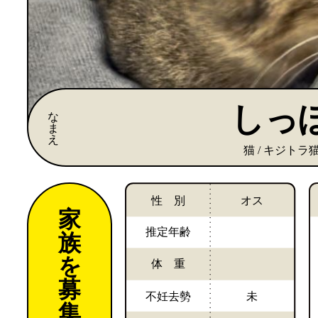
しっ
な
ま
え
猫 / キジトラ
性 別
オス
家
推定年齢
族
を
体 重
募
不妊去勢
未
集