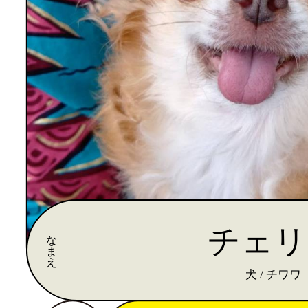
チェリ
な
ま
え
犬 / チワワ