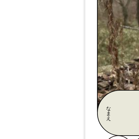
な
ま
え