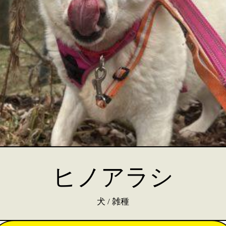
ヒノアラシ
犬 / 雑種