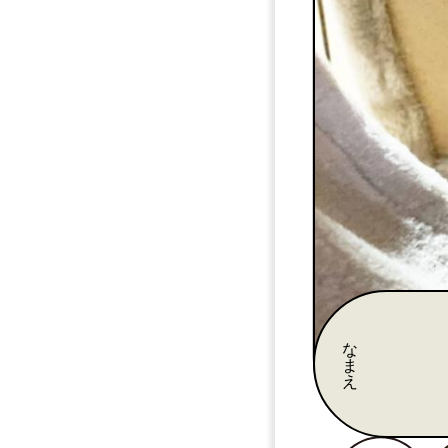
な
ま
え