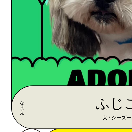
ふじ
な
ま
え
犬 / シーズー