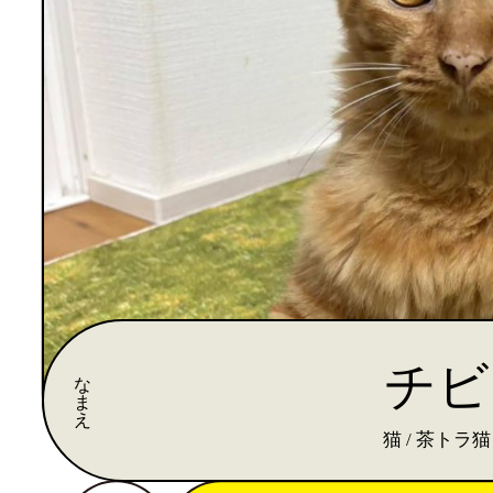
チビ
な
ま
え
猫 / 茶トラ猫