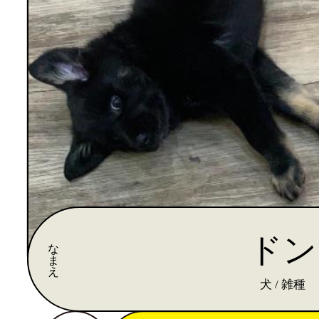
ドン
な
ま
え
犬 / 雑種