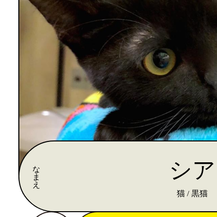
シア
な
ま
え
猫 / 黒猫