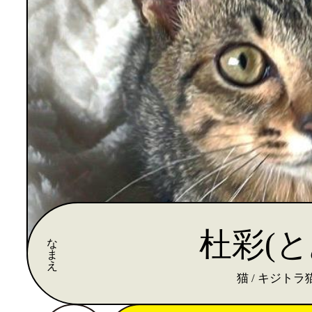
杜彩(と
な
ま
え
猫 / キジトラ