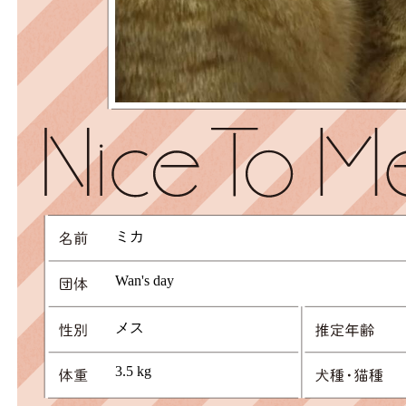
ミカ
Wan's day
メス
3.5 kg