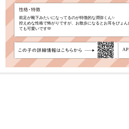
前足が靴下みたいになってるのが特徴的な潤弥くん✨
控えめな性格で怖がりですが、お散歩になるとお耳をぴょん
ても可愛いです🫶
まだ怖いことが多くトレーニング中の潤弥くんですが、ゆっ
ってくれるご家族を募集中です！！
AP
【散歩】
色々な音にまだ怖がり、跳ねたりはしますが、普通の時は人
【抱っこ】
ゆっくりしてあげればお利口に出来ます！
【シャンプー】
まだ慣れていなく苦手なので少しずつ練習中です。
【他犬】
問題ありません！最近は同室の子に遊びを誘っているところを