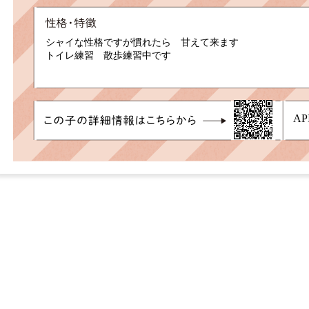
シャイな性格ですが慣れたら 甘えて来ます
トイレ練習 散歩練習中です
AP