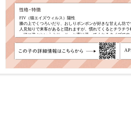
FIV（猫エイズウィルス）陽性
膝の上でくつろいだり、おしりポンポンが好きな甘えん坊で
人見知りで来客があると隠れますが、慣れてくるとチラチラ
一緒に遊ぶというより、そっと寄り添ってくれるタイプです
シリコン製品、綿が入ったおもちゃは誤食するので注意が必
食欲旺盛で早朝のおねだり対策に自動給餌機を使用していま
AP