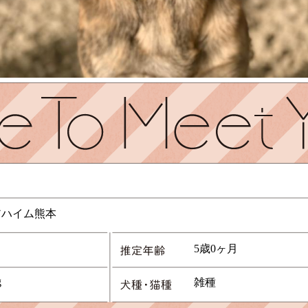
アハイム熊本
5歳0ヶ月
g
雑種