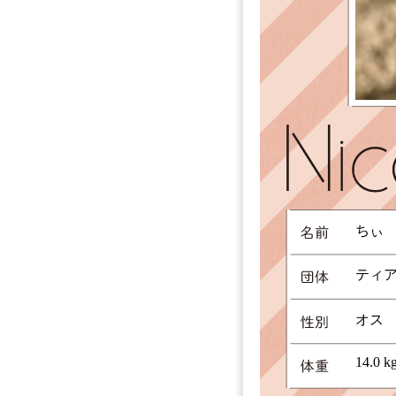
ちぃ
ティ
オス
14.0 k