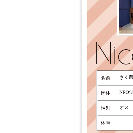
さく
NPO
オス