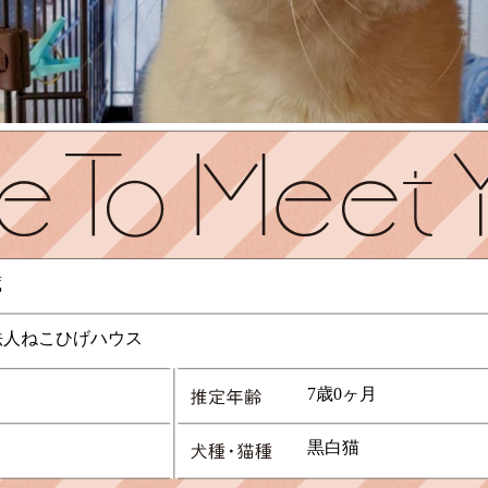
蔵
法人ねこひげハウス
7歳0ヶ月
黒白猫