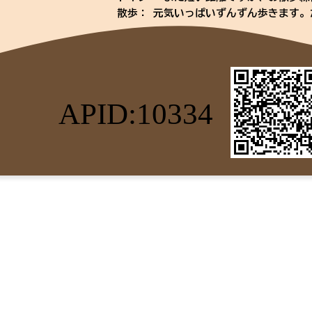
散歩： 元気いっぱいずんずん歩きます
です
日常の様子：とにかくお膝大好きの甘え
上に乗ってきます
ゲージを自分のおうちだと認識していて
が、ちゃんと自分でゲージに戻ります
APID:10334
お留守番の時はゲージの中のベッドでほ
◎お手入れ：毎日のブラッシング・歯磨
ー・爪切り・肛門絞り・パット処理・ト
✳サマーカットのように被毛を短く切る
フード： ミシュワンとロイヤルカナン
保護日： 2025年4月21日
フィラリア：陰性
ワクチン：5種混合ワクチン接種済み
マイクロチップ：装着済み
避妊・去勢：済み
その他：触診・聴診・血液検査・検便、
スケーリング済み
◎特記所見：フードの食いつきが気まぐ