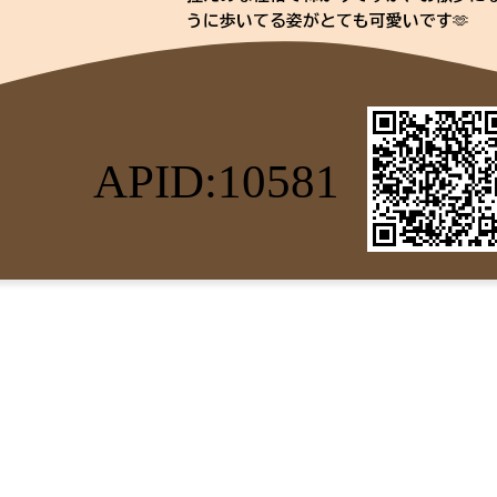
うに歩いてる姿がとても可愛いです🫶
まだ怖いことが多くトレーニング中の潤
合わせて一緒に頑張ってくれるご家族を
【散歩】
APID:10581
色々な音にまだ怖がり、跳ねたりはしま
【抱っこ】
ゆっくりしてあげればお利口に出来ます
【シャンプー】
まだ慣れていなく苦手なので少しずつ練
【他犬】
問題ありません！最近は同室の子に遊びを