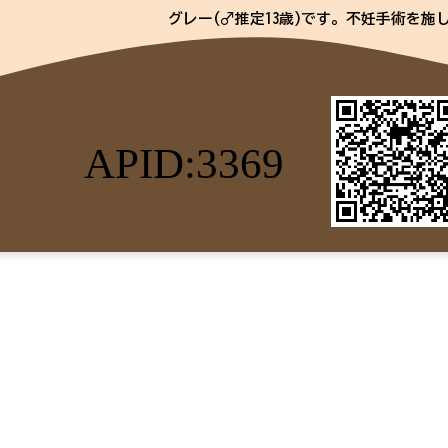
グレー(♂推定13歳)です。不妊手術を
猫への虐待事件があり保護された子です
キレイなサバ白柄で、長くまっすぐな尻尾の
地域猫時代はボスだったようですが、穏
優しい子です。
頭や背中を撫でられるのは苦手なようで
APID:3369
てうっとりとしています。
仕草もとても愛らしく癒やしてくれるこ
【健康状態】
ウィルス検査FIV陽性
通称 猫エイズキャリアと呼ばれていま
こともありません。飼育環境を整えスト
子は発症せずに過ごせると思います。
人間にも感染するの？短命なの？病弱な
めチャンスが少なく里子になりづらい現
ご理解をしていただければ何ら難しい病
す。