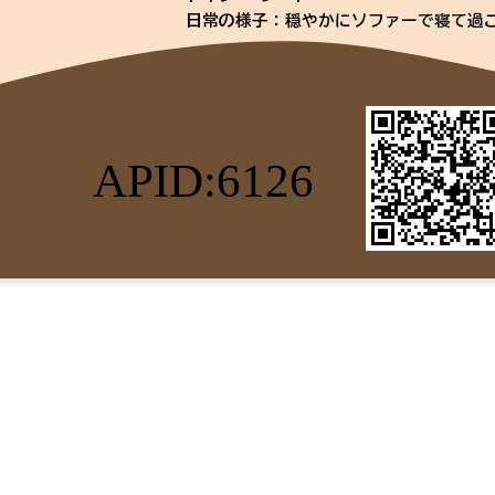
日常の様子：穏やかにソファーで寝て過
人に乗ったりはなく捕まえようとすると
時たまに噛みます。猫じゃらしと首周り
お手入れ：シャンプータオルでこまめに
い
フード： ロイヤルカナンユリナリーS/
APID:6126
Ｎ&Dキヌア ユリナリー（下部尿路健康
用（ドライ）
抗体検査：(FIV・FeLV)マイナス
ワクチン：３種混合接種済み
その他：聴診・検便 異常なし、ノミダ
特記所見：尿路結石の治療をしました
緑膿菌による慢性鼻炎（抗生物質が効き
策をしています。完治はしないのでケア
歯肉炎のため奥歯全部と前歯３本を抜歯
猫に自分から喧嘩をしかけるので、１匹
繊細な面があるので静かで環境の変化の