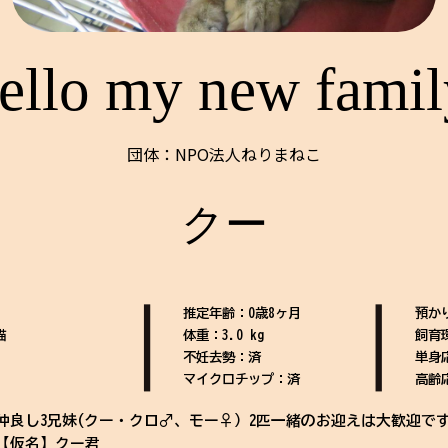
ello my new famil
団体：NPO法人ねりまねこ
クー
推定年齢：0歳8ヶ月
預か
猫
体重：3.0 kg
飼育
不妊去勢：済
単身
マイクロチップ：済
高齢
仲良し3兄妹(クー・クロ♂、モー♀）2匹一緒のお迎えは大歓迎で
【仮名】クー君