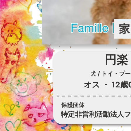
円楽
犬 / トイ・プ
オス
・
12歳
特定非営利活動法人