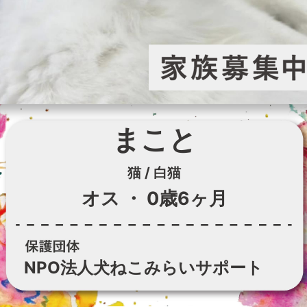
まこと
猫 / 白猫
オス
・
0歳6ヶ月
NPO法人犬ねこみらいサポート