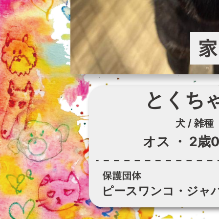
とくち
犬 / 雑種
オス
・
2歳