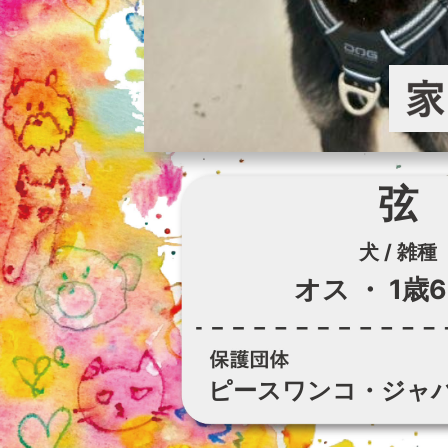
弦
犬 / 雑種
オス
・
1歳