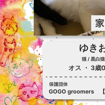
ゆき
猫 / 黒白猫
オス
・
3歳