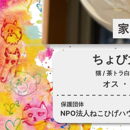
ちょび
猫 / 茶トラ
オス
・
NPO法人ねこひげハ