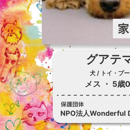
グアテ
犬 / トイ・プ
メス
・
5歳
NPO法人Wonderful 