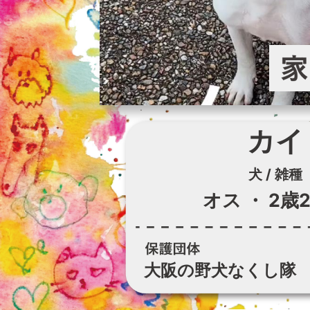
カイ
犬 / 雑種
オス
・
2歳
大阪の野犬なくし隊