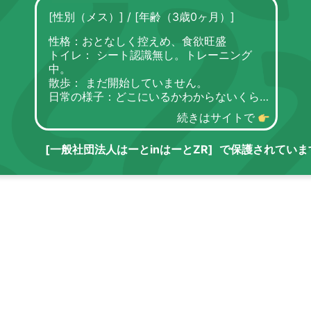
[性別（メス）]
/
[年齢（3歳0ヶ月）]
性格：おとなしく控えめ、食欲旺盛
トイレ： シート認識無し。トレーニング
中。
散歩： まだ開始していません。
日常の様子：どこにいるかわからないくらい
静かに部屋の隅で寝ていることが多いです
続きはサイトで
が、こちらから構ってあげると嬉しそうにし
ています。就寝・お留守番はゲージに入って
[一般社団法人はーとinはーとZR]
で保護されていま
います。
お手入れ：毎月のトリミング・毎日のブラッ
シング・歯磨き・耳掃除・涙やけケアなど
※トリミング犬種なので、必ず毎
月１回サロンでトリミングをして可愛く清潔
にして頂ける方、それだけの経済的余裕があ
る方を希望します
フード： フィッシュ4
保護日： 2024年9月23日
フィラリア：陰性
ワクチン：5種混合ワクチン接種済み
マイクロチップ：装着済み