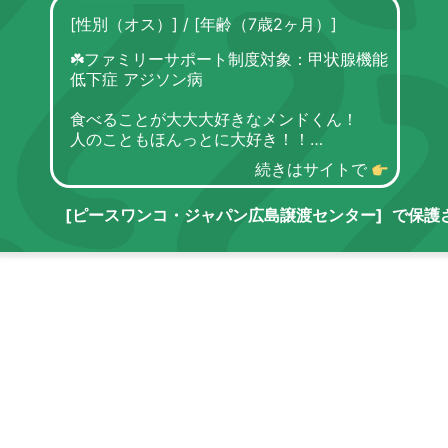
[性別（オス）]
/
[年齢（7歳2ヶ月）]
☘️ファミリーサポート制度対象：甲状腺機能
低下症 アジソン病
食べることが大大大好きなメンドくん！
人のこともほんっとに大好き！！
キャラもとってもよくて愛くるしい子で
続きはサイトで
す！！
撫でるのをやめると大胆に擦り寄ってきた
[ピースワンコ・ジャパン広島譲渡センター]
で保護
り、自ら大胆にゴロンしてくれる一面も😍
馴れるととっても甘えんぼですが、初対面だ
と警戒します。。
ゆっくりメンドの心(胃袋🍖)を掴んであげて
ください…！
【お散歩】
とっても上手！
初めての場所でも、怖がったり警戒すること
なくゆっくり楽しむことができます✨
人や自転車も気にすることなく楽しまれてい