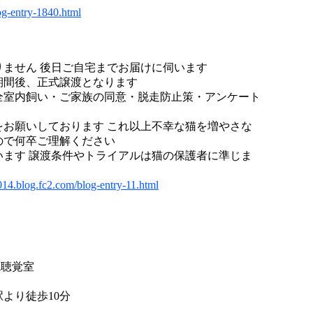
og-entry-1840.html
ません 後日ご自宅までお届けに伺います
期間後、正式譲渡となります
全室内飼い・ご家族の同意・脱走防止策・アンケート
をお願いしております これ以上不幸な猫を増やさな
ので何卒ご理解ください
います 譲渡条件やトライアルは猫の保護者に準じま
014.blog.fc2.com/blog-entry-11.html
視聴覚室
り徒歩10分