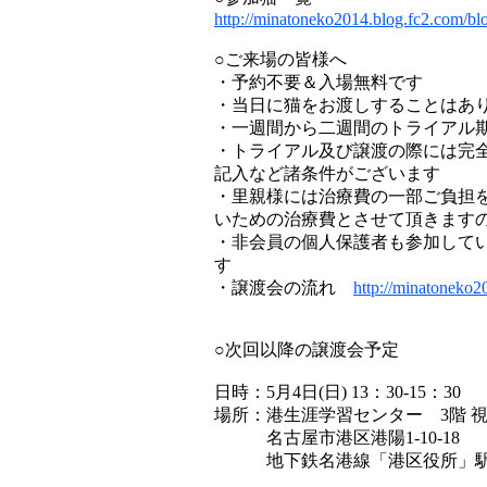
http://minatoneko2014.blog.fc2.com/bl
○ご来場の皆様へ
・予約不要＆入場無料です
・当日に猫をお渡しすることはあり
・一週間から二週間のトライアル
・トライアル及び譲渡の際には完
記入など諸条件がございます
・里親様には治療費の一部ご負担
いための治療費とさせて頂きます
・非会員の個人保護者も参加して
す
・譲渡会の流れ
http://minatoneko2
○次回以降の譲渡会予定
日時：5月4日(日) 13：30-15：30
場所：港生涯学習センター 3階 
名古屋市港区港陽1-10-18
地下鉄名港線「港区役所」駅よ