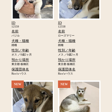
ID
ID
12559
12558
名前
名前
バジル
ローズマリー
犬種・猫種
犬種・猫種
雑種
雑種
性別／年齢
性別／年齢
オス ／0歳2ヶ月
メス ／0歳2ヶ月
預かり場所
預かり場所
東京都 板橋区
東京都 板橋区
保護団体名
保護団体名
Rico'sハウス
Rico'sハウス
NEW
NEW