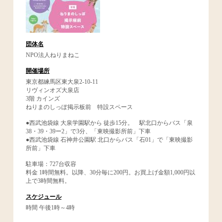
団体名
NPO法人ねりまねこ
開催場所
東京都練馬区東大泉2-10-11
リヴィンオズ大泉店
3階 カインズ
ねりまのしっぽ掲示板前 特設スペース
●西武池袋線 大泉学園駅から 徒歩15分。 駅北口からバス「泉
38・39・39ー2」で3分、「東映撮影所前」下車
●西武池袋線 石神井公園駅 北口からバス「石01」で「東映撮影
所前」下車
駐車場：727台収容
料金 1時間無料。以降、30分毎に200円。お買上げ金額1,000円以
上で3時間無料。
スケジュール
時間 午後1時～4時