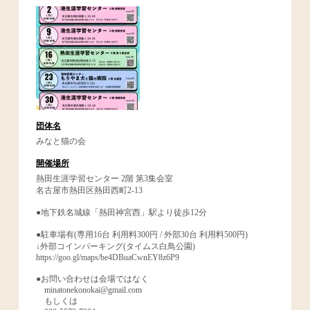
団体名
みなと猫の会
開催場所
熱田生涯学習センター 2階 第3集会室
名古屋市熱田区熱田西町2-13
●地下鉄名城線「熱田神宮西」駅より徒歩12分
●駐車場有(専用16台 利用料300円 / 外部30台 利用料500円)
↓外部コインパーキング(タイムス白鳥公園)
https://goo.gl/maps/be4DBuaCwnEY8z6P9
●お問い合わせは会場ではなく
minatonekonokai@gmail.com
もしくは