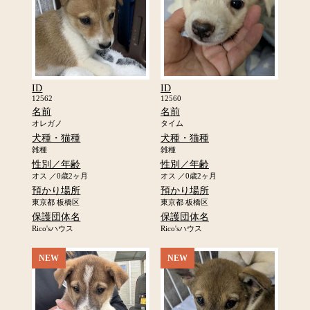
ID
ID
12562
12560
名前
名前
オレガノ
タイム
犬種・猫種
犬種・猫種
雑種
雑種
性別／年齢
性別／年齢
オス ／0歳2ヶ月
オス ／0歳2ヶ月
預かり場所
預かり場所
東京都 板橋区
東京都 板橋区
保護団体名
保護団体名
Rico'sハウス
Rico'sハウス
NEW
NEW