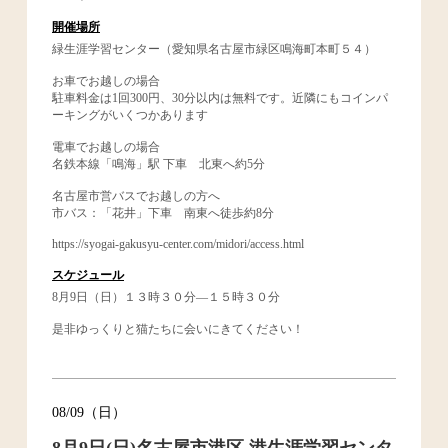
開催場所
緑生涯学習センター（愛知県名古屋市緑区鳴海町本町５４）
お車でお越しの場合
駐車料金は1回300円、30分以内は無料です。近隣にもコインパ
ーキングがいくつかあります
電車でお越しの場合
名鉄本線「鳴海」駅 下車 北東へ約5分
名古屋市営バスでお越しの方へ
市バス：「花井」下車 南東へ徒歩約8分
https://syogai-gakusyu-center.com/midori/access.html
スケジュール
8月9日（日）１３時３０分―１５時３０分
是非ゆっくりと猫たちに会いにきてください！
08/09（日）
8月9日(日)名古屋市港区 港生涯学習センタ