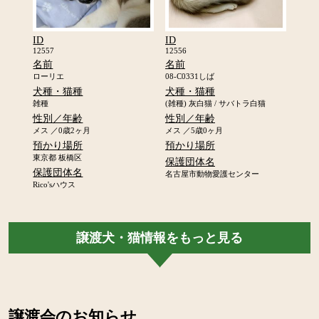
ID
ID
12557
12556
名前
名前
ローリエ
08-C0331しば
犬種・猫種
犬種・猫種
雑種
(雑種)
灰白猫
/
サバトラ白猫
性別／年齢
性別／年齢
メス ／0歳2ヶ月
メス ／5歳0ヶ月
預かり場所
預かり場所
東京都 板橋区
保護団体名
保護団体名
名古屋市動物愛護センター
Rico'sハウス
譲渡犬・猫情報をもっと見る
譲渡会のお知らせ