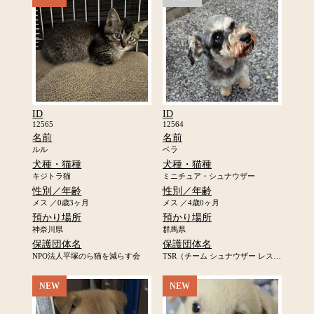
ID
ID
12565
12564
名前
名前
ルル
ベラ
犬種・猫種
犬種・猫種
キジトラ猫
ミニチュア・シュナウザー
性別／年齢
性別／年齢
メス ／0歳3ヶ月
メス ／4歳0ヶ月
預かり場所
預かり場所
神奈川県
群馬県
保護団体名
保護団体名
NPO法人平塚のら猫を減らす会
TSR（チーム シュナウザー レスキュー）
NEW
NEW