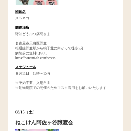
団体名
スベネコ
開催場所
野並どうぶつ病院さま
名古屋市天白区野並
桜通線野並駅から鳴子北に向かって徒歩5分
病院前に無料Pあり。
https://nonami-ah.com/access
スケジュール
８月11日 13時～15時
※予約不要、入場自由
※動物病院での開催のためマスク着用をお願いいたします
08/15（土）
ねこけん阿佐ヶ谷譲渡会