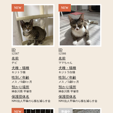
NEW
NEW
ID
ID
12567
12566
名前
名前
チビ
ママちゃん
犬種・猫種
犬種・猫種
キジトラ猫
キジトラ白猫
性別／年齢
性別／年齢
メス ／0歳4ヶ月
メス ／5歳0ヶ月
預かり場所
預かり場所
神奈川県 平塚市
神奈川県 平塚市
保護団体名
保護団体名
NPO法人平塚のら猫を減らす会
NPO法人平塚のら猫を減らす会
NEW
準備中