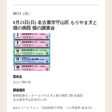
08/23（日）
8月23日(日) 名古屋市守山区 もりやま犬と
猫の病院 猫の譲渡会
団体名
みなと猫の会
開催場所
動物医療センター もりやま犬と猫の病院 2階 会議室
名古屋市守山区深沢2-101
●ゆとりーとライン「志段味西小学校」バス停留所 徒歩2分