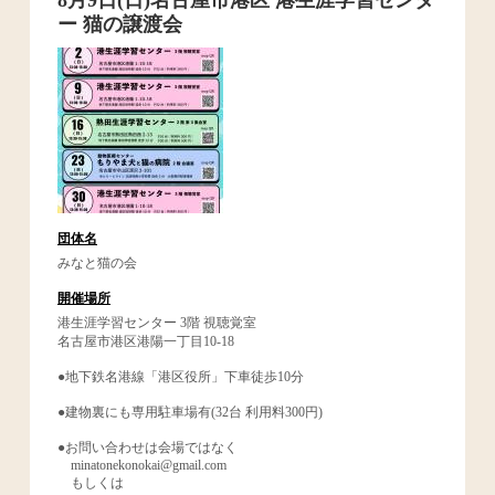
ー 猫の譲渡会
団体名
みなと猫の会
開催場所
港生涯学習センター 3階 視聴覚室
名古屋市港区港陽一丁目10-18
●地下鉄名港線「港区役所」下車徒歩10分
●建物裏にも専用駐車場有(32台 利用料300円)
●お問い合わせは会場ではなく
minatonekonokai@gmail.com
もしくは