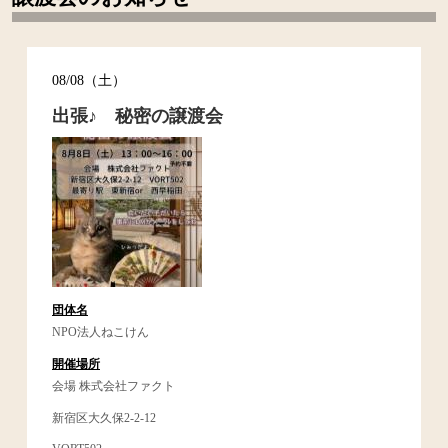
08/08（土）
出張♪ 秘密の譲渡会
団体名
NPO法人ねこけん
開催場所
会場 株式会社ファクト
新宿区大久保2-2-12