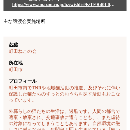
https://www.amazon.co.jp/hz/wishlist/ls/TER40L0MKH6X?ref_=wl_fv_le
主な譲渡会実施場所
名称
町田ねこの会
所在地
町田市
プロフィール
町田市内でTNRや地域猫活動の推進、及びそれに伴い
保護した猫たちのずっとのおうちを探す活動もおこな
っています。
外暮らしの猫たちの生活は、過酷です。人間の都合で
遺棄・放棄され、交通事故に遭うことも、、また虐待
の対象になってしまうこともあります。自然環境の厳
しさに耐えながら、年間何万匹と生まれている『飼い