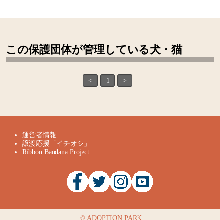
この保護団体が管理している犬・猫
<
1
>
運営者情報
譲渡応援「イチオシ」
Ribbon Bandana Project
©
ADOPTION PARK