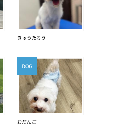
きゅうたろう
DOG
おだんご