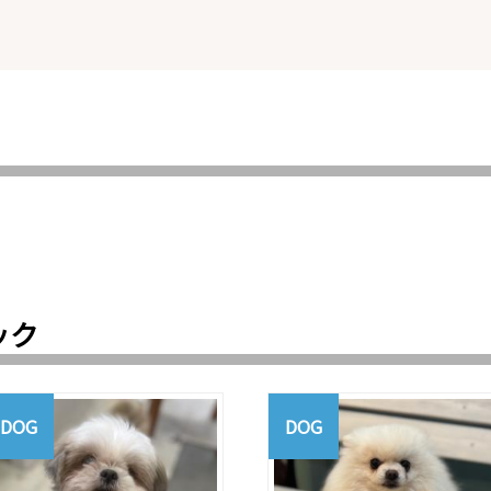
ック
DOG
DOG