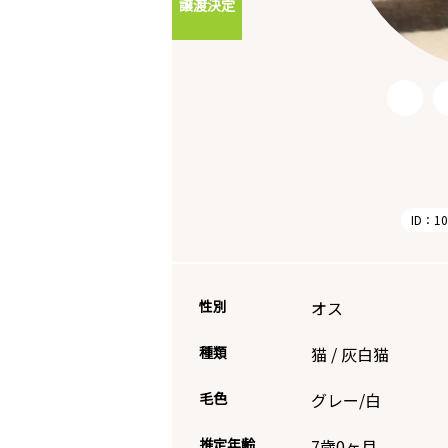
譲渡決定
ID：10
性別
オス
種類
猫
/
灰白猫
毛色
グレー/白
推定年齢
7歳0ヶ月