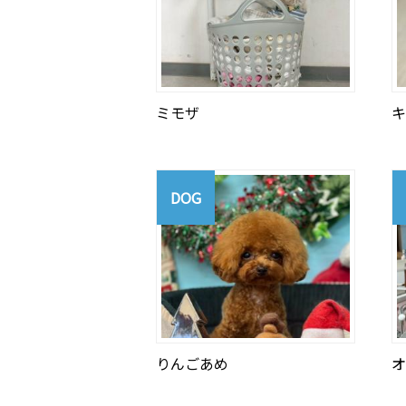
ミモザ
キ
DOG
りんごあめ
オ