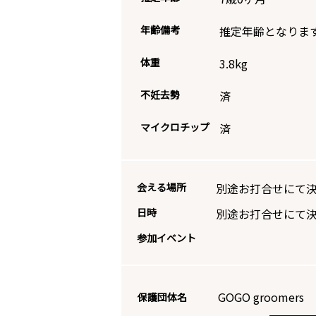
年齢備考
推定年齢となりま
体重
3.8
kg
不妊去勢
済
マイクロチップ
済
会える場所
別途お打合せにて
日時
別途お打合せにて
参加イベント
GOGO groomers 
保護団体名