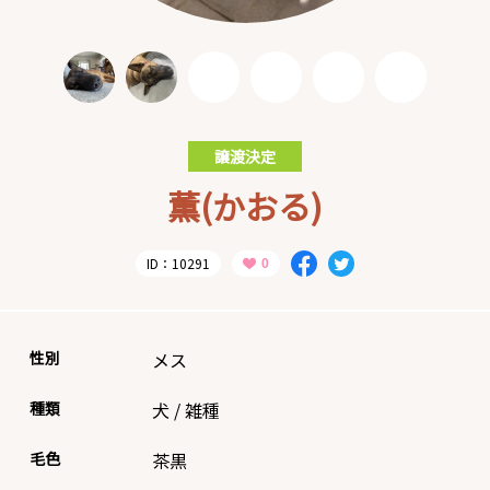
譲渡決定
薫(かおる)
ID：10291
性別
メス
種類
犬
/
雑種
毛色
茶黒