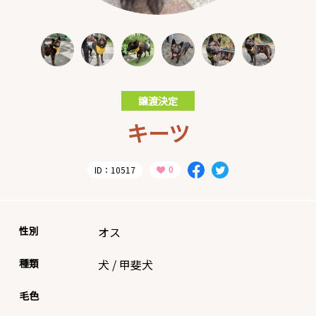
譲渡決定
キーツ
ID：10517
性別
オス
種類
犬
/
甲斐犬
毛色