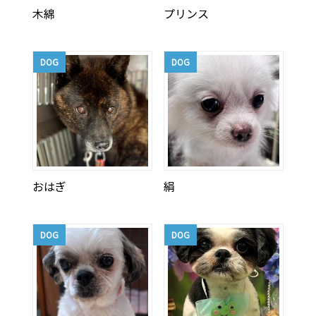
木綿
プリンス
DOG
DOG
おはぎ
絹
DOG
DOG