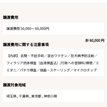
譲渡費用
譲渡費用 50,000～ 60,000円
計 60,000 円
譲渡費用に関する注意事項
【内訳】 去勢・不妊手術／混合ワクチン／狂犬病予防注射／
フィラリア抗体検査（血液検査込）/行政への登録料/検便／ミ
ミダニ／パテラ検査／抜歯・スケーリング／マイクロチップ
譲渡対象地域
埼玉県
,
千葉県
,
東京都
,
神奈川県