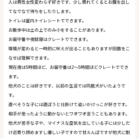
人は男性女性変わらず好きです、少し慣れてくるとお腹を出し
てなでなで待ちをしたりします。
トイレは室内トイレシートでできます。
お散歩中は土の上でのみ小をすることがあります。
お留守番や夜就寝はクレートでできます。
環境が変わると一時的に吠えが出ることもありますが回数をこ
なせば理解できます。
現在夜は5時間ほど、お留守番は2～5時間ほどクレートででき
ます。
他犬のことは好きです、以前の生活では同居犬がいたようで
す。
遊べそうな子には遊ぼうと仕掛けて追いかけっこが好きです。
相手が思ったように動かないとワオワオ言うこともあります。
他犬が苦手な子や、マイナスな空気を出している子には少しだ
け近寄り諦めますし優しい子ですので甘えんぼですが他犬に割